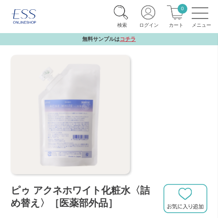
0
検索
ログイン
カート
無料サンプルは
コチラ
ピゥ アクネホワイト化粧水〈詰
め替え〉［医薬部外品］