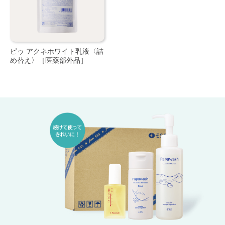
ピゥ アクネホワイト乳液〈詰
め替え〉［医薬部外品］