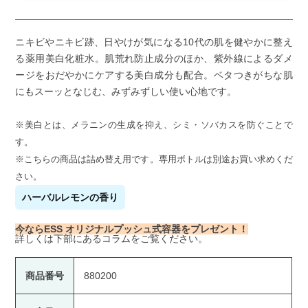
ニキビやニキビ跡、日やけが気になる10代の肌を健やかに整え
る薬用美白化粧水。肌荒れ防止成分のほか、紫外線によるダメ
ージをおだやかにケアする美白成分も配合。ベタつきがちな肌
にもスーッとなじむ、みずみずしい使い心地です。
※美白とは、メラニンの生成を抑え、シミ・ソバカスを防ぐことで
す。
※こちらの商品は詰め替え用です。専用ボトルは別途お買い求めくだ
さい。
ハーバルレモンの香り
今ならESS オリジナルプッシュ式容器をプレゼント！
詳しくは下部にあるコラムをご覧ください。
商品番号
880200