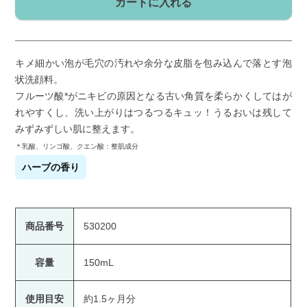
カートに入れる
キメ細かい泡が毛穴の汚れや余分な皮脂を包み込んで落とす泡
状洗顔料。
フルーツ酸*がニキビの原因となる古い角質を柔らかくしてはが
れやすくし、洗い上がりはつるつるキュッ！うるおいは残して
みずみずしい肌に整えます。
＊乳酸、リンゴ酸、クエン酸：整肌成分
ハーブの香り
商品番号
530200
容量
150mL
使用目安
約1.5ヶ月分