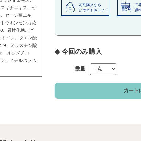
カミツレ花エキス、
定期購入なら
ご
、スギナエキス、セ
いつでもおトク！
選
ス、セージ葉エキ
、トウキンセンカ花
10、異性化糖、グ
ントイン、クエン酸
ス-9、ミリスチン酸
フェニルジメチコ
イン、メチルパラベ
数量
カート