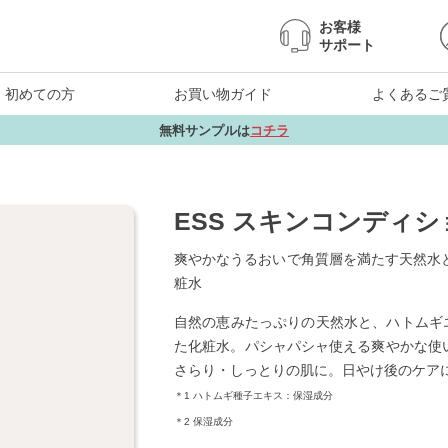
お客様
サポート
初めての方
お買い物ガイド
よくあるご
無料サンプルは
コチラ
ESS スキンコンディ
爽やかなうるおいで角質層を満たす天然水
粧水
自然の恵みたっぷりの天然水と、ハトムギエ
た化粧水。パシャパシャ使える爽やかな使
さらり・しっとりの肌に。日やけ後のケア
＊1 ハトムギ種子エキス：保湿成分
＊2 保湿成分