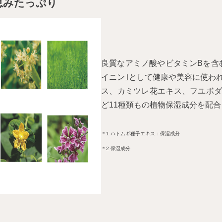
恵みたっぷり
良質なアミノ酸やビタミンBを含
イニン｣として健康や美容に使わ
ス、カミツレ花エキス、フユボダ
ど11種類もの植物保湿成分を配
＊1 ハトムギ種子エキス：保湿成分
＊2 保湿成分