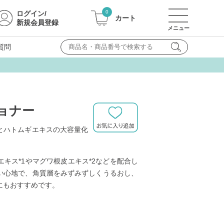
0
ログイン
/
カート
新規会員登録
質問
ショナー
とハトムギエキスの大容量化
キス*1やマグワ根皮エキス*2などを配合し
い心地で、角質層をみずみずしくうるおし、
にもおすすめです。