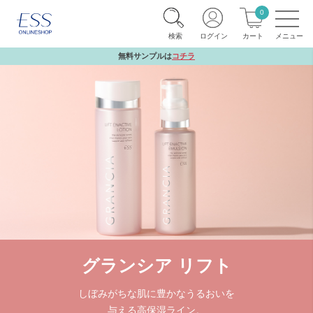
0
検索
ログイン
カート
無料サンプルは
コチラ
グランシア リフト
しぼみがちな肌に豊かなうるおいを
与える高保湿ライン。