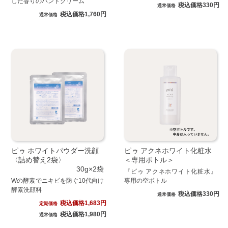
した香りのハンドクリーム
税込価格330円
通常価格
税込価格1,760円
通常価格
ピゥ ホワイトパウダー洗顔
ピゥ アクネホワイト化粧水
〈詰め替え2袋〉
＜専用ボトル＞
30g×2袋
『ピゥ アクネホワイト化粧水』
Wの酵素でニキビを防ぐ10代向け
専用の空ボトル
酵素洗顔料
税込価格330円
通常価格
税込価格1,683円
定期価格
税込価格1,980円
通常価格