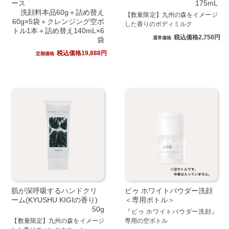
ース
175mL
洗顔料本品60g＋詰め替え
【数量限定】九州の森をイメージ
60g×5袋＋クレンジング空ボ
した香りのボディミルク
トル1本＋詰め替え140mL×6
税込価格2,750円
通常価格
袋
税込価格19,888円
定期価格
肌が深呼吸するハンドクリ
ピゥ ホワイトパウダー洗顔
ーム(KYUSHU KIGIの香り)
＜専用ボトル＞
50g
『ピゥ ホワイトパウダー洗顔』
【数量限定】九州の森をイメージ
専用の空ボトル