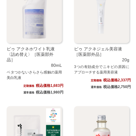
ピゥ アクネホワイト乳液
ピゥ アクネジェル美容液
〈詰め替え〉［医薬部外
［医薬部外品］
品］
20g
80mL
3つの有効成分でニキビの原因に
ベタつかないさらさら感触の薬用
アプローチする薬用美容液
美白乳液
税込価格2,337円
定期価格
税込価格1,683円
定期価格
税込価格2,750円
通常価格
税込価格1,980円
通常価格