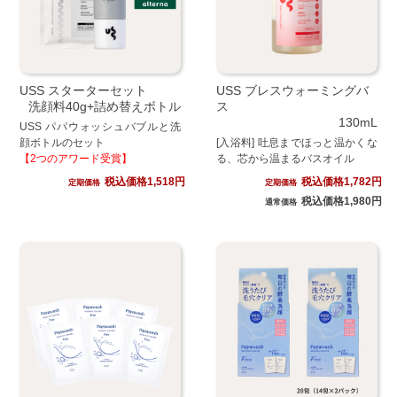
USS スターターセット
USS ブレスウォーミングバ
洗顔料40g+詰め替えボトル
ス
130mL
USS パパウォッシュバブルと洗
顔ボトルのセット
[入浴料] 吐息までほっと温かくな
【2つのアワード受賞】
る、芯から温まるバスオイル
税込価格1,518円
税込価格1,782円
定期価格
定期価格
税込価格1,980円
通常価格