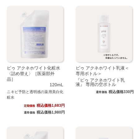
ピゥ アクネホワイト化粧水
ピゥ アクネホワイト乳液＜
〈詰め替え〉［医薬部外
専用ボトル＞
品］
『ピゥ アクネホワイト乳
液』 専用の空ボトル
120mL
ニキビ予防と透明感の薬用美白化
税込価格330円
通常価格
粧水
税込価格1,683円
定期価格
税込価格1,980円
通常価格